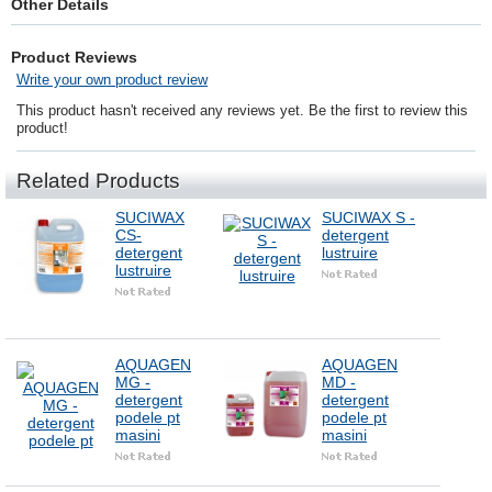
Other Details
Product Reviews
Write your own product review
This product hasn't received any reviews yet. Be the first to review this
product!
Related Products
SUCIWAX
SUCIWAX S -
CS-
detergent
detergent
lustruire
lustruire
AQUAGEN
AQUAGEN
MG -
MD -
detergent
detergent
podele pt
podele pt
masini
masini