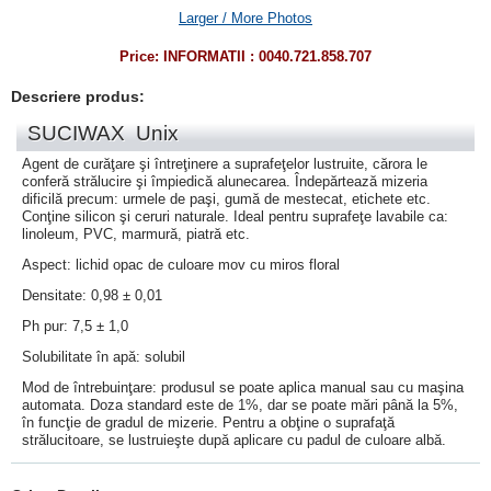
Larger / More Photos
Price:
INFORMATII : 0040.721.858.707
Descriere produs:
SUCIWAX Unix
Agent de curăţare şi întreţinere a suprafeţelor lustruite, cărora le
conferă strălucire şi împiedică alunecarea. Îndepărtează mizeria
dificilă precum: urmele de paşi, gumă de mestecat, etichete etc.
Conţine silicon şi ceruri naturale. Ideal pentru suprafeţe lavabile ca:
linoleum,
PVC
, marmură, piatră etc.
Aspect: lichid opac de culoare mov cu miros floral
Densitate: 0,98 ± 0,01
Ph pur: 7,5 ± 1,0
Solubilitate în apă: solubil
Mod de întrebuinţare: produsul se poate aplica manual sau cu maşina
automata. Doza standard este de 1%, dar se poate mări până la 5%,
în funcţie de gradul de mizerie. Pentru a obţine o suprafaţă
strălucitoare, se lustruieşte după aplicare cu padul de culoare albă.