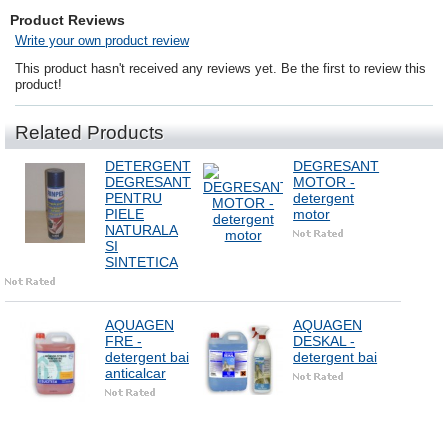
Product Reviews
Write your own product review
This product hasn't received any reviews yet. Be the first to review this
product!
Related Products
DETERGENT
DEGRESANT
DEGRESANT
MOTOR -
PENTRU
detergent
PIELE
motor
NATURALA
SI
SINTETICA
AQUAGEN
AQUAGEN
FRE -
DESKAL -
detergent bai
detergent bai
anticalcar