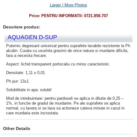
Larger / More Photos
Price:
PENTRU INFORMATII: 0721.858.707
Descriere produs:
AQUAGEN D-SUP
Puternic degresant universal pentru suprafete lavabile rezistente la Ph
alcalin. Curata cu usurinta grasimi de orice natura si murdarie dificila,
fara a necesita frecare.
Aspect: lichid transparent portocaliu cu miros caracteristic.
Densitate: 1,11 ± 0,01
Ph pur: 13±1
Solubilitate in apa: solubil
Mod de intrebuintare: pentru pardoseli se aplica in dilutie de 0,25 –
1%, in functie de gradul de murdarire. Pe ale suprafete se aplica
normal, cu laveta si se lasa sa actioneze cateva minute in cazul in
care murdaria este incrustata.
Other Details