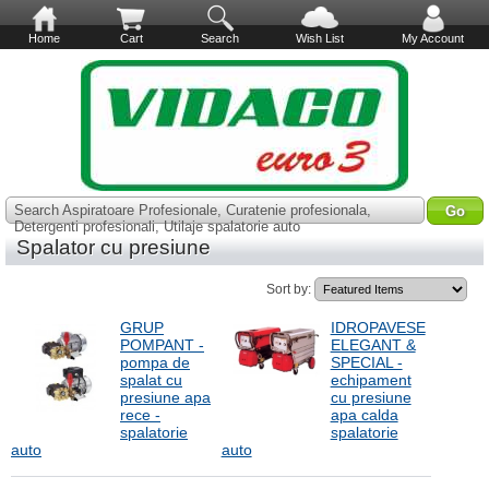
Home
Cart
Search
Wish List
My Account
Search Aspiratoare Profesionale, Curatenie profesionala,
Detergenti profesionali, Utilaje spalatorie auto
Spalator cu presiune
Sort by:
GRUP
IDROPAVESE
POMPANT -
ELEGANT &
pompa de
SPECIAL -
spalat cu
echipament
presiune apa
cu presiune
rece -
apa calda
spalatorie
spalatorie
auto
auto