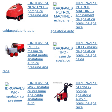
IDROPAVESE
IDROPAVESE
NEW TYPE -
PETROL
pompa cu
MACHINE -
presiune apa
echipament
de spalat cu
presiune apa
rece
caldaspalatorie auto
spalatorie auto
IDROPAVESE
IDROPAVESE
POLO -
TIPO - masini
masini de
de spalat cu
spalat pentru
presiune apa
spalatorie
calda
auto cu
presiune apa
rece
IDROPAVESE
IDROPAVESE
WR - spalator
SPRING -
cu presiune
pompa
apa calda
spalatorie
spalatorie
auto cu
auto
presiune apa
rece