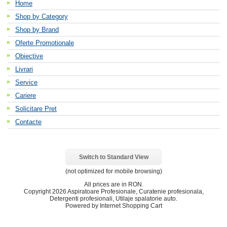
Home
Shop by Category
Shop by Brand
Oferte Promotionale
Obiective
Livrari
Service
Cariere
Solicitare Pret
Contacte
Switch to Standard View
(not optimized for mobile browsing)
All prices are in
RON
.
Copyright 2026 Aspiratoare Profesionale, Curatenie profesionala,
Detergenti profesionali, Utilaje spalatorie auto.
Powered by Internet Shopping Cart