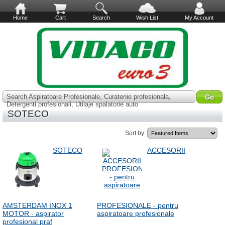
Home
Cart
Search
Wish List
My Account
Search Aspiratoare Profesionale, Curatenie profesionala,
Detergenti profesionali, Utilaje spalatorie auto
SOTECO
Sort by:
SOTECO
ACCESORII
AMSTERDAM INOX 1
PROFESIONALE - pentru
MOTOR - aspirator
aspiratoare profesionale
profesional praf