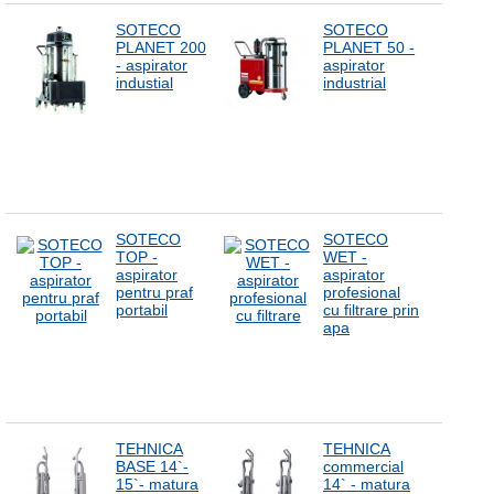
SOTECO
SOTECO
PLANET 200
PLANET 50 -
- aspirator
aspirator
industial
industrial
SOTECO
SOTECO
TOP -
WET -
aspirator
aspirator
pentru praf
profesional
portabil
cu filtrare prin
apa
TEHNICA
TEHNICA
BASE 14`-
commercial
15`- matura
14` - matura