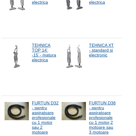
electrica
electrica
TEHNICA
TEHNICA XT
TOP 14`
- standard si
-15`- matura
electronic
electrica
FURTUN D32
FURTUN D38
- pentru
- pentru
aspiratoare
aspiratoare
profesionale
profesionale
cu 1 motor
cu 1 motor,2
sau 2
motoare sau
motoare
3 motoare